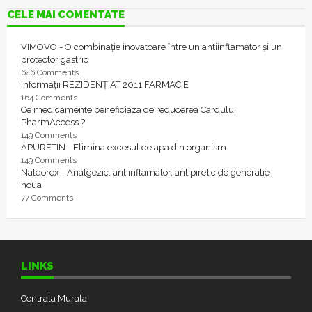
CELE MAI COMENTATE
VIMOVO - O combinație inovatoare între un antiinflamator și un
protector gastric
646 Comments
Informații REZIDENȚIAT 2011 FARMACIE
164 Comments
Ce medicamente beneficiaza de reducerea Cardului
PharmAccess ?
149 Comments
APURETIN - Elimina excesul de apa din organism
149 Comments
Naldorex - Analgezic, antiinflamator, antipiretic de generatie
noua
77 Comments
LINKS
Centrala Murala