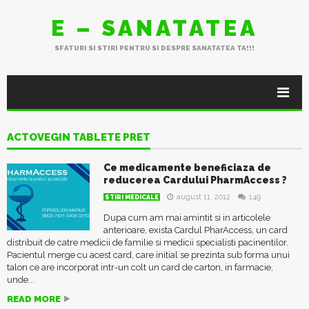
E – SANATATEA
SFATURI SI STIRI PENTRU SI DESPRE SANATATEA TA!!!
ACTOVEGIN TABLETE PRET
Ce medicamente beneficiaza de
reducerea Cardului PharmAccess ?
august 11, 2012
149
STIRI MEDICALE
Dupa cum am mai amintit si in articolele
anterioare, exista Cardul PharAccess, un card
distribuit de catre medicii de familie si medicii specialisti pacinentilor.
Pacientul merge cu acest card, care initial se prezinta sub forma unui
talon ce are incorporat intr-un colt un card de carton, in farmacie,
unde...
READ MORE