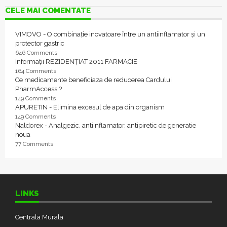
CELE MAI COMENTATE
VIMOVO - O combinație inovatoare între un antiinflamator și un
protector gastric
646 Comments
Informații REZIDENȚIAT 2011 FARMACIE
164 Comments
Ce medicamente beneficiaza de reducerea Cardului
PharmAccess ?
149 Comments
APURETIN - Elimina excesul de apa din organism
149 Comments
Naldorex - Analgezic, antiinflamator, antipiretic de generatie
noua
77 Comments
LINKS
Centrala Murala