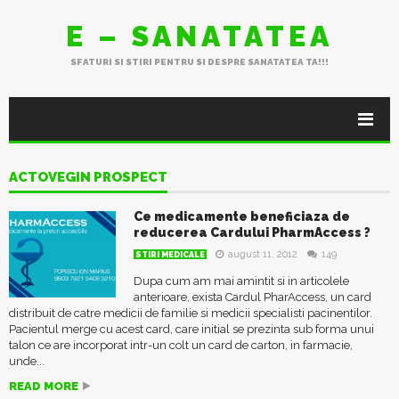
E – SANATATEA
SFATURI SI STIRI PENTRU SI DESPRE SANATATEA TA!!!
ACTOVEGIN PROSPECT
Ce medicamente beneficiaza de
reducerea Cardului PharmAccess ?
august 11, 2012
149
STIRI MEDICALE
Dupa cum am mai amintit si in articolele
anterioare, exista Cardul PharAccess, un card
distribuit de catre medicii de familie si medicii specialisti pacinentilor.
Pacientul merge cu acest card, care initial se prezinta sub forma unui
talon ce are incorporat intr-un colt un card de carton, in farmacie,
unde...
READ MORE