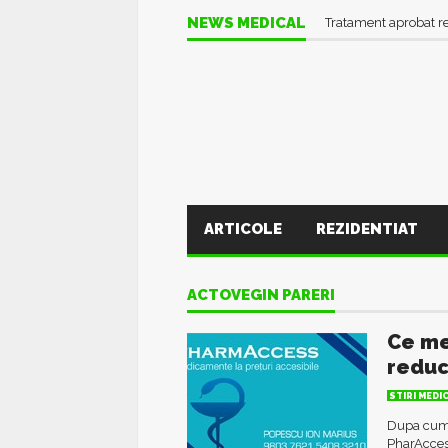
NEWS MEDICAL
Tratament aprobat r
ARTICOLE
REZIDENTIAT
ACTOVEGIN PARERI
Ce me
reduc
STIRI MEDI
Dupa cum a
PharAccess