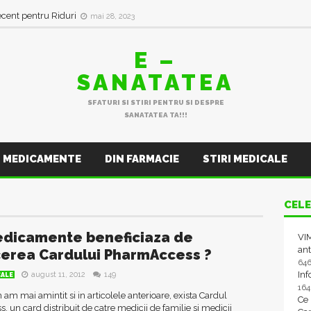
ecent pentru Riduri
mai 28, 2023
E –
SANATATEA
SFATURI SI STIRI PENTRU SI DESPRE
SANATATEA TA!!!
MEDICAMENTE
DIN FARMACIE
STIRI MEDICALE
CELE
dicamente beneficiaza de
VIM
ant
erea Cardului PharmAccess ?
64
In
august 11, 2012
149
CALE
16
m mai amintit si in articolele anterioare, exista Cardul
Ce
, un card distribuit de catre medicii de familie si medicii