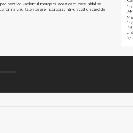
Ca
i pacinentilor. Pacientul merge cu acest card, care initial se
14
ub forma unui talon ce are incorporat intr-un colt un card de
AP
or
14
Nal
ant
77