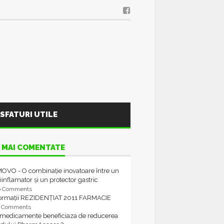
SFATURI UTILE
 MAI COMENTATE
OVO - O combinație inovatoare între un
iinflamator și un protector gastric
6 Comments
formații REZIDENȚIAT 2011 FARMACIE
4 Comments
 medicamente beneficiaza de reducerea