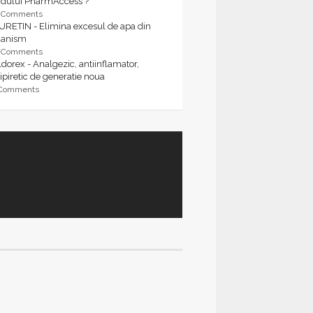
rdului PharmAccess ?
9 Comments
URETIN - Elimina excesul de apa din
ganism
9 Comments
dorex - Analgezic, antiinflamator,
ipiretic de generatie noua
 Comments