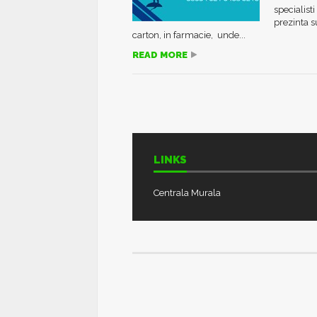
specialist
prezinta s
carton, in farmacie, unde...
READ MORE
LINKS
Centrala Murala