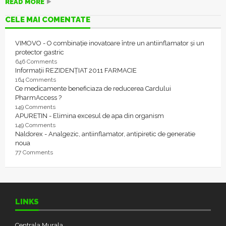
READ MORE
CELE MAI COMENTATE
VIMOVO - O combinație inovatoare între un antiinflamator și un
protector gastric
646 Comments
Informații REZIDENȚIAT 2011 FARMACIE
164 Comments
Ce medicamente beneficiaza de reducerea Cardului
PharmAccess ?
149 Comments
APURETIN - Elimina excesul de apa din organism
149 Comments
Naldorex - Analgezic, antiinflamator, antipiretic de generatie
noua
77 Comments
LINKS
Centrala Murala