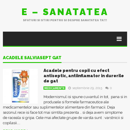
E – SANATATEA
SFATURI SI STIRI PENTRU SI DESPRE SANATATEA TA!!!
ACADELE SALVIASEPT GAT
Acadele pentru copii cu efect
antiseptic, antiinflamator in durerile
de gat
septembrie 29, 2015
0
MEDICAMENTE
Modernismul isi spune cuvantul in tot, pana si in
produsele si formele farmaceutice ale
medicamentelor sau suplimentelor alimentare din farmacii. Deja
sezonul rece isi face tot mai simtita prezenta .. si deja avem simptome
de raceala si gripa. Cele mai afectate grupe de varsta sunt : varstnicii si
copilasii....