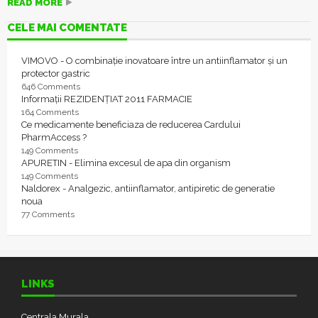
READ MORE
CELE MAI COMENTATE
VIMOVO - O combinație inovatoare între un antiinflamator și un
protector gastric
646 Comments
Informații REZIDENȚIAT 2011 FARMACIE
164 Comments
Ce medicamente beneficiaza de reducerea Cardului
PharmAccess ?
149 Comments
APURETIN - Elimina excesul de apa din organism
149 Comments
Naldorex - Analgezic, antiinflamator, antipiretic de generatie
noua
77 Comments
LINKS
Centrala Murala