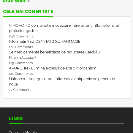
READ MORE
CELE MAI COMENTATE
VIMOVO - O combinație inovatoare între un antiinflamator și un
protector gastric
646 Comments
Informații REZIDENȚIAT 2011 FARMACIE
164 Comments
Ce medicamente beneficiaza de reducerea Cardului
PharmAccess ?
149 Comments
APURETIN - Elimina excesul de apa din organism
149 Comments
Naldorex - Analgezic, antiinflamator, antipiretic de generatie
noua
77 Comments
LINKS
Centrala Murala