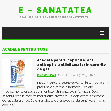
E – SANATATEA
SFATURI SI STIRI PENTRU SI DESPRE SANATATEA TA!!!
ACADELE PENTRU TUSE
Acadele pentru copii cu efect
antiseptic, antiinflamator in durerile
de gat
septembrie 29, 2015
0
MEDICAMENTE
Modernismul isi spune cuvantul in tot, pana si in
produsele si formele farmaceutice ale
medicamentelor sau suplimentelor alimentare din farmacii. Deja
sezonul rece isi face tot mai simtita prezenta .. si deja avem simptome
de raceala si gripa. Cele mai afectate grupe de varsta sunt : varstnicii si
copilasii....