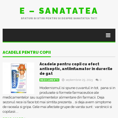
E – SANATATEA
SFATURI SI STIRI PENTRU SI DESPRE SANATATEA TA!!!
ACADELE PENTRU COPII
Acadele pentru copii cu efect
antiseptic, antiinflamator in durerile
de gat
septembrie 29, 2015
0
MEDICAMENTE
Modernismul isi spune cuvantul in tot, pana si in
produsele si formele farmaceutice ale
medicamentelor sau suplimentelor alimentare din farmacii. Deja
sezonul rece isi face tot mai simtita prezenta .. si deja avem simptome
de raceala si gripa. Cele mai afectate grupe de varsta sunt : varstnicii si
copilasii....