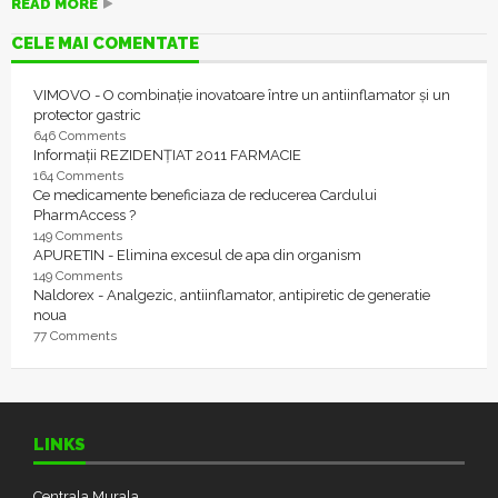
READ MORE
CELE MAI COMENTATE
VIMOVO - O combinație inovatoare între un antiinflamator și un
protector gastric
646 Comments
Informații REZIDENȚIAT 2011 FARMACIE
164 Comments
Ce medicamente beneficiaza de reducerea Cardului
PharmAccess ?
149 Comments
APURETIN - Elimina excesul de apa din organism
149 Comments
Naldorex - Analgezic, antiinflamator, antipiretic de generatie
noua
77 Comments
LINKS
Centrala Murala