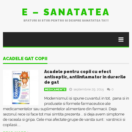
E – SANATATEA
SFATURI SI STIRI PENTRU SI DESPRE SANATATEA TA!!!
ACADELE GAT COPII
Acadele pentru copii cu efect
antiseptic, antiinflamator in durerile
de gat
septembrie 29, 2015
0
MEDICAMENTE
Modernismul isi spune cuvantul in tot, pana si in
produsele si formele farmaceutice ale
medicamentelor sau suplimentelor alimentare din farmacii. Deja
sezonul rece isi face tot mai simtita prezenta .. si deja avem simptome
de raceala si gripa. Cele mai afectate grupe de varsta sunt : varstnicii si
copilasii....