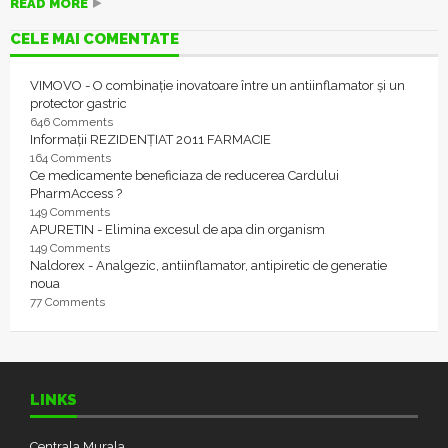
READ MORE
CELE MAI COMENTATE
VIMOVO - O combinație inovatoare între un antiinflamator și un
protector gastric
646 Comments
Informații REZIDENȚIAT 2011 FARMACIE
164 Comments
Ce medicamente beneficiaza de reducerea Cardului
PharmAccess ?
149 Comments
APURETIN - Elimina excesul de apa din organism
149 Comments
Naldorex - Analgezic, antiinflamator, antipiretic de generatie
noua
77 Comments
LINKS
Centrala Murala