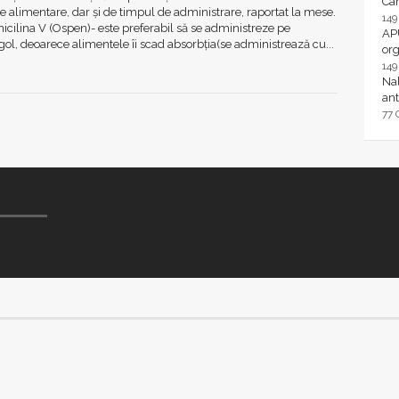
Ca
 alimentare, dar și de timpul de administrare, raportat la mese.
14
enicilina V (Ospen)- este preferabil să se administreze pe
AP
ol, deoarece alimentele îi scad absorbția(se administrează cu...
or
14
Nal
ant
77