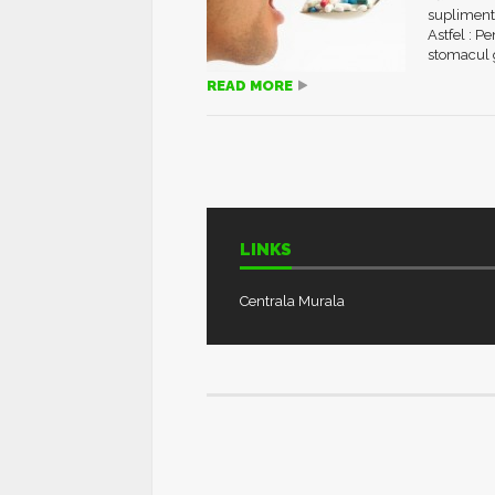
suplimente
Astfel : P
stomacul g
READ MORE
LINKS
Centrala Murala