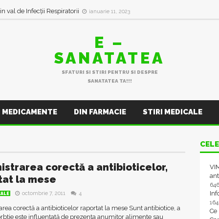
in val de Infecții Respiratorii
ianuarie 11, 2023
E –
SANATATEA
SFATURI SI STIRI PENTRU SI DESPRE
SANATATEA TA!!!
MEDICAMENTE
DIN FARMACIE
STIRI MEDICALE
CELE
istrarea corectă a antibioticelor,
VIM
ant
tat la mese
64
In
octombrie 7, 2011
4
CALE
16
rea corectă a antibioticelor raportat la mese Sunt antibiotice, a
Ce
rbție este influențată de prezența anumitor alimente sau