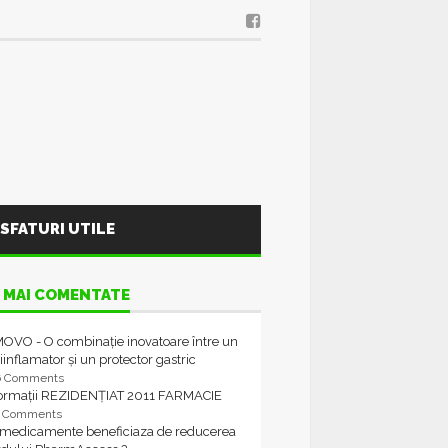
SFATURI UTILE
 MAI COMENTATE
OVO - O combinație inovatoare între un
iinflamator și un protector gastric
6 Comments
formații REZIDENȚIAT 2011 FARMACIE
4 Comments
 medicamente beneficiaza de reducerea