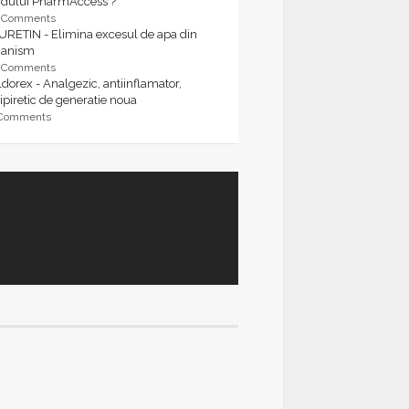
rdului PharmAccess ?
9 Comments
URETIN - Elimina excesul de apa din
ganism
9 Comments
dorex - Analgezic, antiinflamator,
ipiretic de generatie noua
 Comments