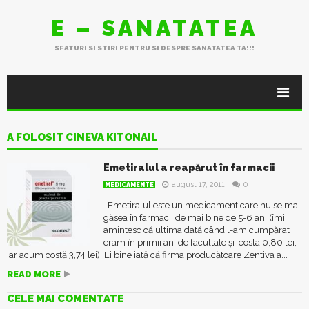
E – SANATATEA
SFATURI SI STIRI PENTRU SI DESPRE SANATATEA TA!!!
A FOLOSIT CINEVA KITONAIL
Emetiralul a reapărut în farmacii
august 17, 2011
0
MEDICAMENTE
Emetiralul este un medicament care nu se mai
găsea în farmacii de mai bine de 5-6 ani (îmi
amintesc că ultima dată când l-am cumpărat
eram în primii ani de facultate și costa 0,80 lei,
iar acum costă 3,74 lei). Ei bine iată că firma producătoare Zentiva a...
READ MORE
CELE MAI COMENTATE