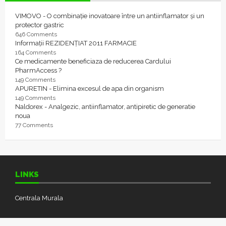
VIMOVO - O combinație inovatoare între un antiinflamator și un
protector gastric
646 Comments
Informații REZIDENȚIAT 2011 FARMACIE
164 Comments
Ce medicamente beneficiaza de reducerea Cardului
PharmAccess ?
149 Comments
APURETIN - Elimina excesul de apa din organism
149 Comments
Naldorex - Analgezic, antiinflamator, antipiretic de generatie
noua
77 Comments
LINKS
Centrala Murala