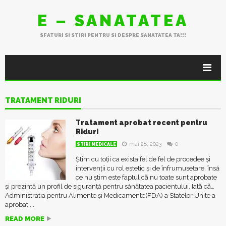
E – SANATATEA
SFATURI SI STIRI PENTRU SI DESPRE SANATATEA TA!!!
TRATAMENT RIDURI
Tratament aprobat recent pentru
Riduri
mai 28, 2023
0
STIRI MEDICALE
Știm cu toții ca exista fel de fel de procedee și
intervenții cu rol estetic și de înfrumusețare, însă
ce nu știm este faptul cã nu toate sunt aprobate
și prezintă un profil de siguranță pentru sănătatea pacientului. Iatã cã…
Administratia pentru Alimente și Medicamente(FDA) a Statelor Unite a
aprobat,...
READ MORE