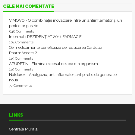
CELE MAI COMENTATE
VIMOVO - O combinație inovatoare între un antiinflamator și un
protector gastric
646 Comments
Informații REZIDENȚIAT 2011 FARMACIE
164 Comments
Ce medicamente beneficiaza de reducerea Cardului
PharmAccess ?
149 Comments
APURETIN - Elimina excesul de apa din organism
149 Comments
Naldorex - Analgezic, antiinflamator, antipiretic de generatie
noua
77 Comments
LINKS
Centrala Murala