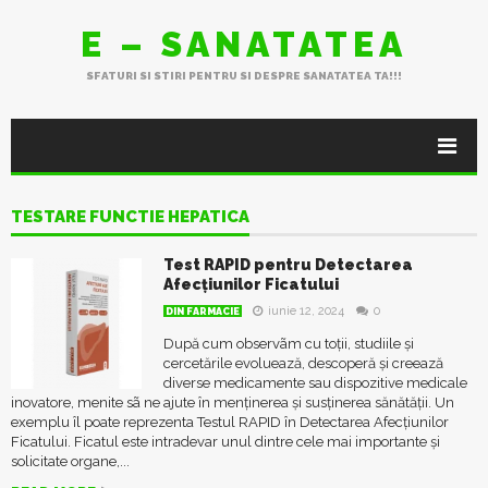
E – SANATATEA
SFATURI SI STIRI PENTRU SI DESPRE SANATATEA TA!!!
TESTARE FUNCTIE HEPATICA
Test RAPID pentru Detectarea
Afecțiunilor Ficatului
iunie 12, 2024
0
DIN FARMACIE
După cum observãm cu toții, studiile și
cercetările evoluează, descoperă și creează
diverse medicamente sau dispozitive medicale
inovatore, menite sã ne ajute în menținerea și susținerea sănătății. Un
exemplu îl poate reprezenta Testul RAPID în Detectarea Afecțiunilor
Ficatului. Ficatul este intradevar unul dintre cele mai importante și
solicitate organe,...