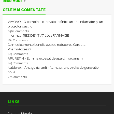
READ MORE
CELE MAI COMENTATE
VIMOVO - O combinație inovatoare între un antiinflamator și un
protector gastric
646 Comments
Informații REZIDENȚIAT 2011 FARMACIE
164 Comments
Ce medicamente beneficiaza de reducerea Cardului
PharmAccess ?
149 Comments
APURETIN - Elimina excesul de apa din organism
149 Comments
Naldorex - Analgezic, antiinflamator, antipiretic de generatie
noua
77 Comments
LINKS
Centrala Murala