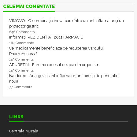
CELE MAI COMENTATE
VIMOVO - O combinație inovatoare între un antiinflamator și un
protector gastric
646 Comments
Informații REZIDENȚIAT 2011 FARMACIE
164 Comments
Ce medicamente beneficiaza de reducerea Cardului
PharmAccess ?
149 Comments
APURETIN - Elimina excesul de apa din organism
149 Comments
Naldorex - Analgezic, antiinflamator, antipiretic de generatie
noua
77 Comments
LINKS
Centrala Murala