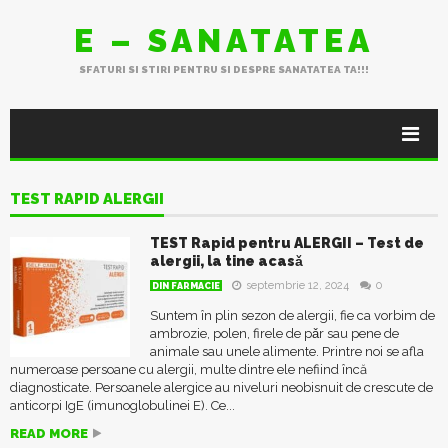
E – SANATATEA
SFATURI SI STIRI PENTRU SI DESPRE SANATATEA TA!!!
TEST RAPID ALERGII
TEST Rapid pentru ALERGII – Test de
alergii, la tine acasǎ
septembrie 12, 2024
0
DIN FARMACIE
Suntem în plin sezon de alergii, fie ca vorbim de
ambrozie, polen, firele de pǎr sau pene de
animale sau unele alimente. Printre noi se afla
numeroase persoane cu alergii, multe dintre ele nefiind încă
diagnosticate. Persoanele alergice au niveluri neobisnuit de crescute de
anticorpi IgE (imunoglobulinei E). Ce...
READ MORE