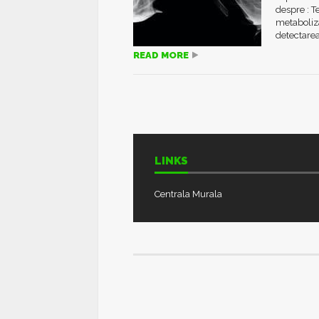
despre : T
metaboliza
detectarea 
READ MORE
LINKS
Centrala Murala