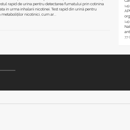
Ca
estul rapid de urina pentru detectarea fumatului prin cotinina
14
ta in urma inhalarii nicotinei. Test rapid din urină pentru
AP
metaboliților nicotinici, cum ar...
or
14
Nal
ant
77