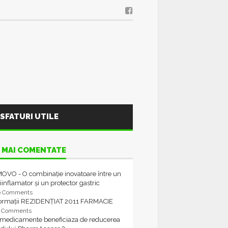
SFATURI UTILE
 MAI COMENTATE
OVO - O combinație inovatoare între un
iinflamator și un protector gastric
6 Comments
formații REZIDENȚIAT 2011 FARMACIE
4 Comments
 medicamente beneficiaza de reducerea