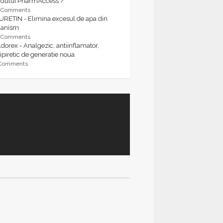
rdului PharmAccess ?
9 Comments
URETIN - Elimina excesul de apa din
ganism
9 Comments
dorex - Analgezic, antiinflamator,
ipiretic de generatie noua
 Comments