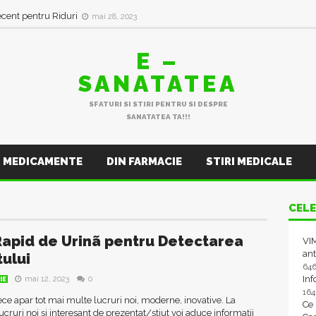
ecent pentru Riduri
mai 28, 2023
E –
SANATATEA
SFATURI SI STIRI PENTRU SI DESPRE
SANATATEA TA!!!
MEDICAMENTE
DIN FARMACIE
STIRI MEDICALE
CELE
Rapid de Urinã pentru Detectarea
VIM
ant
ului
64
In
mai 12, 2023
0
IE
16
rece apar tot mai multe lucruri noi, moderne, inovative. La
Ce
lucruri noi și interesant de prezentat/știut voi aduce informații