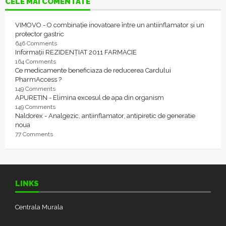
CELE MAI COMENTATE
VIMOVO - O combinație inovatoare între un antiinflamator și un
protector gastric
646 Comments
Informații REZIDENȚIAT 2011 FARMACIE
164 Comments
Ce medicamente beneficiaza de reducerea Cardului
PharmAccess ?
149 Comments
APURETIN - Elimina excesul de apa din organism
149 Comments
Naldorex - Analgezic, antiinflamator, antipiretic de generatie
noua
77 Comments
LINKS
Centrala Murala