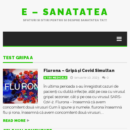
E – SANATATEA
SFATURI SI STIRI PENTRU SI DESPRE SANATATEA TA!!!
TEST GRIPA A
Flurona – Gripă şi Covid Simultan
ianuarie 10, 2023
0
STIRI MEDICALE
În ultima perioada s-au înregistrat cazuri de
pacienţi cu dublă infecţie, atât pe cea cu virusul
gripal sezonier, cât şi pe cea cu virusul SARS-
CoV-2. Flurona – înseamnă că avem
concomitent două virusuri Cum îi spune şi numele, flurona înseamnă
flu şi rona, înseamnă că avem concomitent două virusuri,...
READ MORE