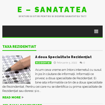
E – SANATATEA
SFATURI SI STIRI PENTRU SI DESPRE SANATATEA TA!!!
TAXA REZIDENTIAT
A doua Specialitate Rezidențiat
februarie 5, 2022
0
REZIDENTIAT
Acum ceva vreme am întors internetul cu susul
în jos în căutare de informații. Informații ce
privesc a doua specialitate de Rezidențiat. Ei
bine iata informatiile ce tin de a doua specialitate
de Rezindentiat. Pentru cei care nu se identifica cu prima specialitate de
Rezidențiat sau doresc și o...
READ MORE