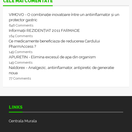
CELE MAI COMENTATE
VIMOVO - O combinație inovatoare între un antiinflamator și un
protector gastric
646 Comments
Informații REZIDENȚIAT 2011 FARMACIE
164 Comments
Ce medicamente beneficiaza de reducerea Cardului
PharmAccess ?
149 Comments
APURETIN - Elimina excesul de apa din organism
149 Comments
Naldorex - Analgezic, antiinflamator, antipiretic de generatie
noua
77 Comments
LINKS
Centrala Murala