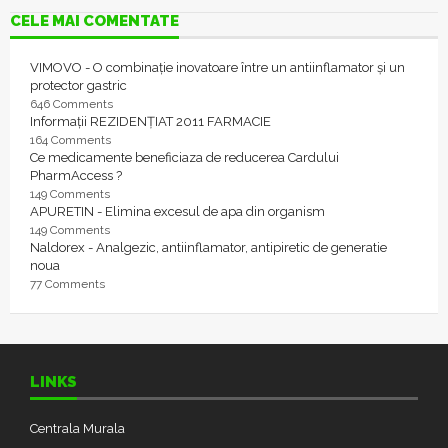
CELE MAI COMENTATE
VIMOVO - O combinație inovatoare între un antiinflamator și un
protector gastric
646 Comments
Informații REZIDENȚIAT 2011 FARMACIE
164 Comments
Ce medicamente beneficiaza de reducerea Cardului
PharmAccess ?
149 Comments
APURETIN - Elimina excesul de apa din organism
149 Comments
Naldorex - Analgezic, antiinflamator, antipiretic de generatie
noua
77 Comments
LINKS
Centrala Murala