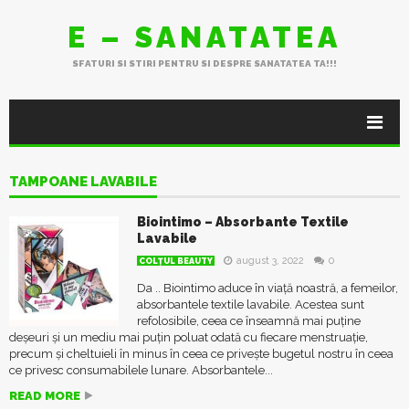
E – SANATATEA
SFATURI SI STIRI PENTRU SI DESPRE SANATATEA TA!!!
TAMPOANE LAVABILE
Biointimo – Absorbante Textile
Lavabile
august 3, 2022
0
COLŢUL BEAUTY
Da .. Biointimo aduce în viață noastră, a femeilor,
absorbantele textile lavabile. Acestea sunt
refolosibile, ceea ce înseamnă mai puține
deșeuri și un mediu mai puțin poluat odată cu fiecare menstruație,
precum și cheltuieli în minus în ceea ce privește bugetul nostru în ceea
ce privesc consumabilele lunare. Absorbantele...
READ MORE