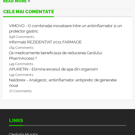
READ MORE
CELE MAI COMENTATE
VIMOVO - O combinație inovatoare între un antiinflamator și un
protector gastric
646 Comments
Informații REZIDENȚIAT 2011 FARMACIE
164 Comments
Ce medicamente beneficiaza de reducerea Cardului
PharmAccess ?
149 Comments
APURETIN - Elimina excesul de apa din organism
149 Comments
Naldorex - Analgezic, antiinflamator, antipiretic de generatie
noua
77 Comments
LINKS
Centrala Murala