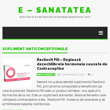
E – SANATATEA
SFATURI SI STIRI PENTRU SI DESPRE SANATATEA TA!!!
SUPLIMENT ANTICONCEPȚIONALE
Resilovit Pill – Regleazã
dezechilibrele hormonale cauzate de
Contraceptive
noiembrie 15, 2022
0
MEDICAMENTE
Recent mi-a atras atenția suplimentul Resilovit
Pill, prin prisma compoziției și beneficiilor pe
care le prezintă. Resilovit Pill este un produs nemțesc, nou apărut în
farmaciile de la noi. Este un supliment alimentar, destinat femeilor care
utilizează contraceptive orale. Resilovit Pill încearcă sã corecteze și sã
echilibreaze balanța nutrițională...