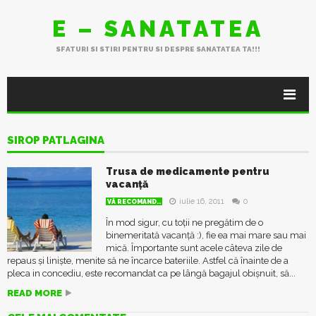
E – SANATATEA
SFATURI SI STIRI PENTRU SI DESPRE SANATATEA TA!!!
SIROP PATLAGINA
Trusa de medicamente pentru
vacanță
iulie 16, 2011
0
VĂ RECOMAND..
În mod sigur, cu toții ne pregătim de o
binemeritată vacanță :), fie ea mai mare sau mai
mică. Împortante sunt acele câteva zile de
repaus și liniște, menite să ne încarce bateriile. Astfel că înainte de a
pleca in concediu, este recomandat ca pe lângă bagajul obișnuit, să...
READ MORE