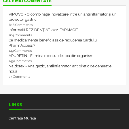
CELE MAI COMENTATE
VIMOVO - O combinație inovatoare între un antiinflamator și un
protector gastric
646 Comments
Informații REZIDENȚIAT 2011 FARMACIE
164 Comments
Ce medicamente beneficiaza de reducerea Cardului
PharmAccess ?
149 Comments
APURETIN - Elimina excesul de apa din organism
149 Comments
Naldorex - Analgezic, antiinflamator, antipiretic de generatie
noua
77 Comments
LINKS
Centrala Murala