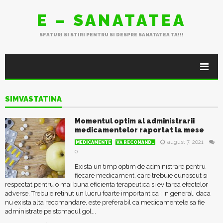
E – SANATATEA
SFATURI SI STIRI PENTRU SI DESPRE SANATATEA TA!!!
SIMVASTATINA
Momentul optim al administrarii
medicamentelor raportat la mese
august 7, 2021
MEDICAMENTE
VĂ RECOMAND..
0
Exista un timp optim de administrare pentru
fiecare medicament, care trebuie cunoscut si
respectat pentru o mai buna eficienta terapeutica si evitarea efectelor
adverse. Trebuie retinut un lucru foarte important ca : in general, daca
nu exista alta recomandare, este preferabil ca medicamentele sa fie
administrate pe stomacul gol...