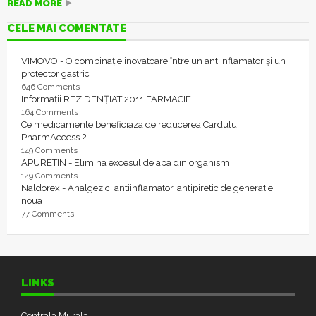
READ MORE
CELE MAI COMENTATE
VIMOVO - O combinație inovatoare între un antiinflamator și un
protector gastric
646 Comments
Informații REZIDENȚIAT 2011 FARMACIE
164 Comments
Ce medicamente beneficiaza de reducerea Cardului
PharmAccess ?
149 Comments
APURETIN - Elimina excesul de apa din organism
149 Comments
Naldorex - Analgezic, antiinflamator, antipiretic de generatie
noua
77 Comments
LINKS
Centrala Murala