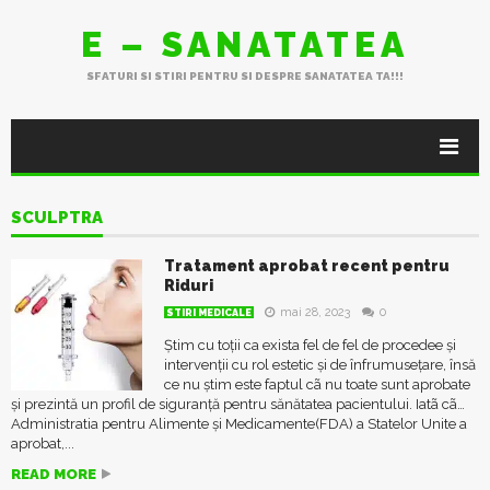
E – SANATATEA
SFATURI SI STIRI PENTRU SI DESPRE SANATATEA TA!!!
SCULPTRA
Tratament aprobat recent pentru
Riduri
mai 28, 2023
0
STIRI MEDICALE
Știm cu toții ca exista fel de fel de procedee și
intervenții cu rol estetic și de înfrumusețare, însă
ce nu știm este faptul cã nu toate sunt aprobate
și prezintă un profil de siguranță pentru sănătatea pacientului. Iatã cã…
Administratia pentru Alimente și Medicamente(FDA) a Statelor Unite a
aprobat,...
READ MORE