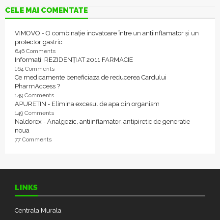
CELE MAI COMENTATE
VIMOVO - O combinație inovatoare între un antiinflamator și un
protector gastric
646 Comments
Informații REZIDENȚIAT 2011 FARMACIE
164 Comments
Ce medicamente beneficiaza de reducerea Cardului
PharmAccess ?
149 Comments
APURETIN - Elimina excesul de apa din organism
149 Comments
Naldorex - Analgezic, antiinflamator, antipiretic de generatie
noua
77 Comments
LINKS
Centrala Murala