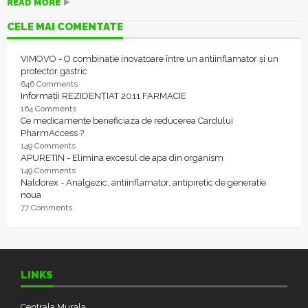
READ MORE
CELE MAI COMENTATE
VIMOVO - O combinație inovatoare între un antiinflamator și un
protector gastric
646 Comments
Informații REZIDENȚIAT 2011 FARMACIE
164 Comments
Ce medicamente beneficiaza de reducerea Cardului
PharmAccess ?
149 Comments
APURETIN - Elimina excesul de apa din organism
149 Comments
Naldorex - Analgezic, antiinflamator, antipiretic de generatie
noua
77 Comments
LINKS
Centrala Murala