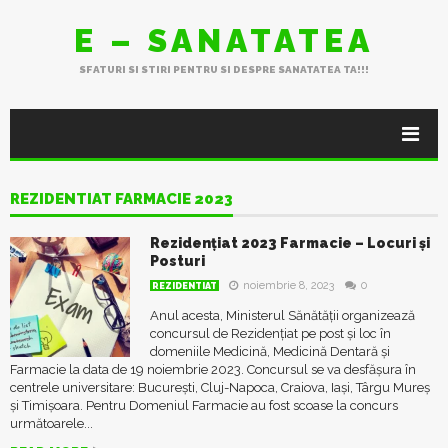
E – SANATATEA
SFATURI SI STIRI PENTRU SI DESPRE SANATATEA TA!!!
REZIDENTIAT FARMACIE 2023
Rezidențiat 2023 Farmacie – Locuri și
Posturi
noiembrie 8, 2023
0
REZIDENTIAT
Anul acesta, Ministerul Sănătății organizează
concursul de Rezidențiat pe post și loc în
domeniile Medicină, Medicină Dentară și
Farmacie la data de 19 noiembrie 2023. Concursul se va desfășura în
centrele universitare: București, Cluj-Napoca, Craiova, Iași, Târgu Mureș
și Timișoara. Pentru Domeniul Farmacie au fost scoase la concurs
următoarele...