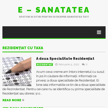
E – SANATATEA
SFATURI SI STIRI PENTRU SI DESPRE SANATATEA TA!!!
REZIDENȚIAT CU TAXA
A doua Specialitate Rezidențiat
februarie 5, 2022
0
REZIDENTIAT
Acum ceva vreme am întors internetul cu susul
în jos în căutare de informații. Informații ce
privesc a doua specialitate de Rezidențiat. Ei
bine iata informatiile ce tin de a doua specialitate
de Rezindentiat. Pentru cei care nu se identifica cu prima specialitate de
Rezidențiat sau doresc și o...
READ MORE