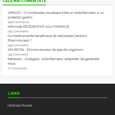
CELE MAI COMENTATE
VIMOVO - O combinație inovatoare între un antiinflamator și un
protector gastric
646 Comments
Informații REZIDENȚIAT 2011 FARMACIE
164 Comments
Ce medicamente beneficiaza de reducerea Cardului
PharmAccess ?
149 Comments
APURETIN - Elimina excesul de apa din organism
149 Comments
Naldorex - Analgezic, antiinflamator, antipiretic de generatie
noua
77 Comments
LINKS
Centrala Murala