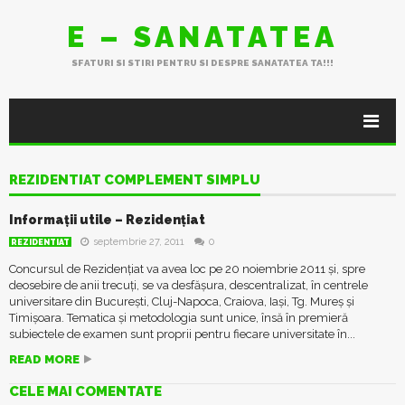
E – SANATATEA
SFATURI SI STIRI PENTRU SI DESPRE SANATATEA TA!!!
REZIDENTIAT COMPLEMENT SIMPLU
Informații utile – Rezidențiat
septembrie 27, 2011
0
REZIDENTIAT
Concursul de Rezidențiat va avea loc pe 20 noiembrie 2011 şi, spre
deosebire de anii trecuţi, se va desfăşura, descentralizat, în centrele
universitare din Bucureşti, Cluj-Napoca, Craiova, Iaşi, Tg. Mureş şi
Timişoara. Tematica și metodologia sunt unice, însă în premieră
subiectele de examen sunt proprii pentru fiecare universitate în...
READ MORE
CELE MAI COMENTATE