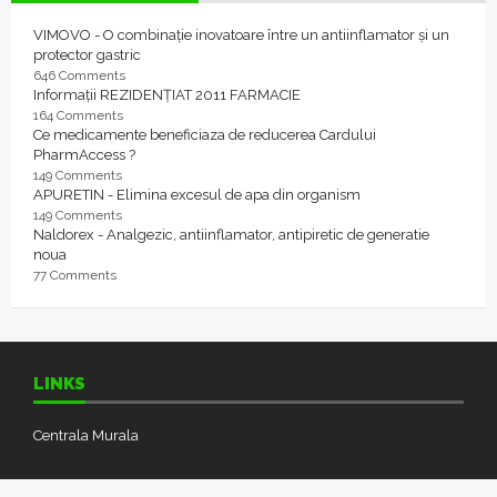
VIMOVO - O combinație inovatoare între un antiinflamator și un
protector gastric
646 Comments
Informații REZIDENȚIAT 2011 FARMACIE
164 Comments
Ce medicamente beneficiaza de reducerea Cardului
PharmAccess ?
149 Comments
APURETIN - Elimina excesul de apa din organism
149 Comments
Naldorex - Analgezic, antiinflamator, antipiretic de generatie
noua
77 Comments
LINKS
Centrala Murala