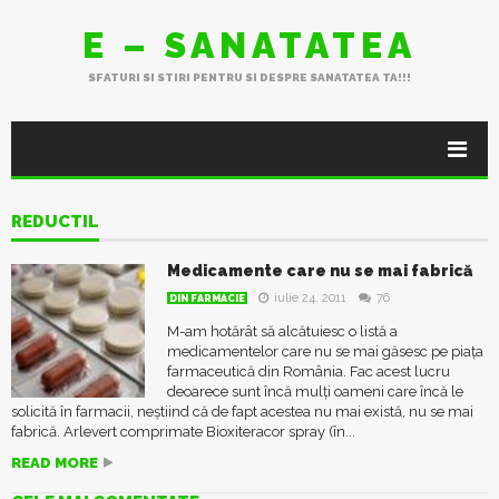
E – SANATATEA
SFATURI SI STIRI PENTRU SI DESPRE SANATATEA TA!!!
REDUCTIL
Medicamente care nu se mai fabrică
iulie 24, 2011
76
DIN FARMACIE
M-am hotărât să alcătuiesc o listă a
medicamentelor care nu se mai găsesc pe piața
farmaceutică din România. Fac acest lucru
deoarece sunt încă mulți oameni care încă le
solicită în farmacii, neștiind că de fapt acestea nu mai există, nu se mai
fabrică. Arlevert comprimate Bioxiteracor spray (în...
READ MORE