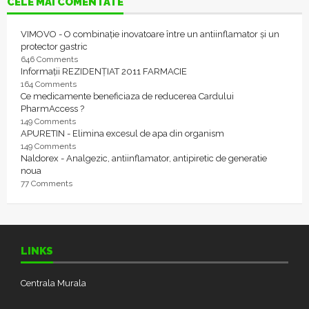
CELE MAI COMENTATE
VIMOVO - O combinație inovatoare între un antiinflamator și un
protector gastric
646 Comments
Informații REZIDENȚIAT 2011 FARMACIE
164 Comments
Ce medicamente beneficiaza de reducerea Cardului
PharmAccess ?
149 Comments
APURETIN - Elimina excesul de apa din organism
149 Comments
Naldorex - Analgezic, antiinflamator, antipiretic de generatie
noua
77 Comments
LINKS
Centrala Murala