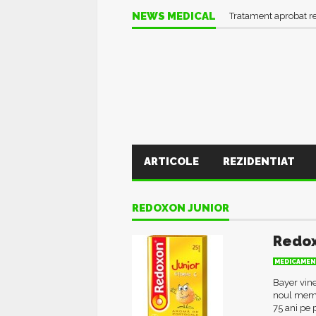
NEWS MEDICAL
Tratament aprobat r
ARTICOLE
REZIDENTIAT
REDOXON JUNIOR
Redox
MEDICAMEN
Bayer vine
noul membr
75 ani pe 