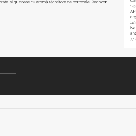
Ca
lorate și gustoase cu aromă răcoritore de portocale. Redoxon
14
AP
or
14
Nal
ant
77