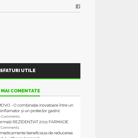
SFATURI UTILE
 MAI COMENTATE
OVO - O combinație inovatoare între un
iinflamator și un protector gastric
6 Comments
formații REZIDENȚIAT 2011 FARMACIE
4 Comments
 medicamente beneficiaza de reducerea