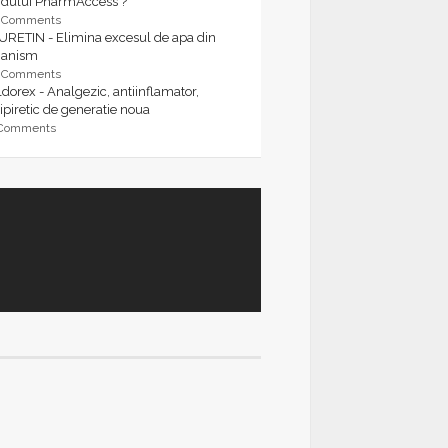
rdului PharmAccess ?
9 Comments
URETIN - Elimina excesul de apa din
ganism
9 Comments
dorex - Analgezic, antiinflamator,
ipiretic de generatie noua
 Comments