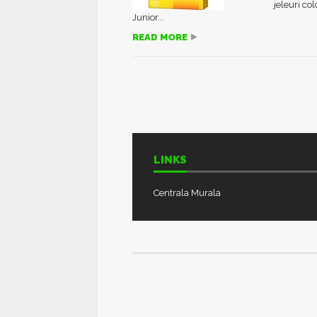
jeleuri co
Junior...
READ MORE
LINKS
Centrala Murala