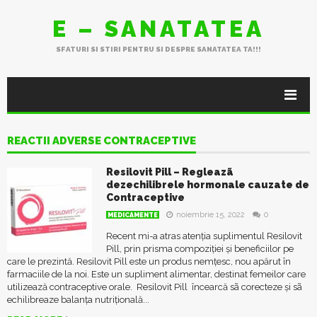
E – SANATATEA
SFATURI SI STIRI PENTRU SI DESPRE SANATATEA TA!!!
REACTII ADVERSE CONTRACEPTIVE
Resilovit Pill – Regleazã
dezechilibrele hormonale cauzate de
Contraceptive
noiembrie 15, 2022
0
MEDICAMENTE
Recent mi-a atras atenția suplimentul Resilovit
Pill, prin prisma compoziției și beneficiilor pe
care le prezintă. Resilovit Pill este un produs nemțesc, nou apărut în
farmaciile de la noi. Este un supliment alimentar, destinat femeilor care
utilizează contraceptive orale. Resilovit Pill încearcă sã corecteze și sã
echilibreaze balanța nutrițională...