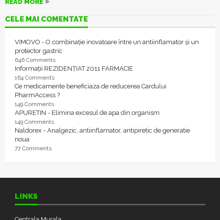
READ MORE
CELE MAI COMENTATE
VIMOVO - O combinație inovatoare între un antiinflamator și un
protector gastric
646 Comments
Informații REZIDENȚIAT 2011 FARMACIE
164 Comments
Ce medicamente beneficiaza de reducerea Cardului
PharmAccess ?
149 Comments
APURETIN - Elimina excesul de apa din organism
149 Comments
Naldorex - Analgezic, antiinflamator, antipiretic de generatie
noua
77 Comments
LINKS
Centrala Murala