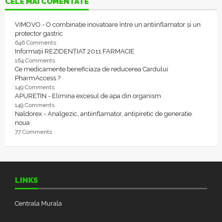
CELE MAI COMENTATE
VIMOVO - O combinație inovatoare între un antiinflamator și un
protector gastric
646 Comments
Informații REZIDENȚIAT 2011 FARMACIE
164 Comments
Ce medicamente beneficiaza de reducerea Cardului
PharmAccess ?
149 Comments
APURETIN - Elimina excesul de apa din organism
149 Comments
Naldorex - Analgezic, antiinflamator, antipiretic de generatie
noua
77 Comments
LINKS
Centrala Murala