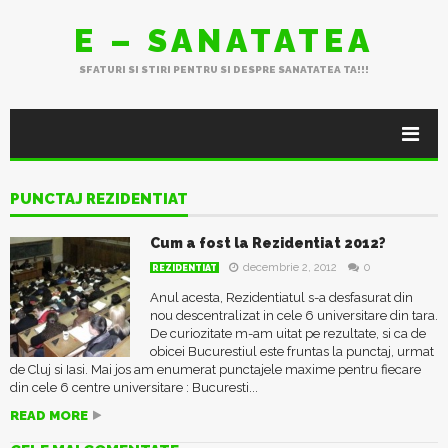
E – SANATATEA
SFATURI SI STIRI PENTRU SI DESPRE SANATATEA TA!!!
PUNCTAJ REZIDENTIAT
Cum a fost la Rezidentiat 2012?
decembrie 2, 2012
0
REZIDENTIAT
Anul acesta, Rezidentiatul s-a desfasurat din
nou descentralizat in cele 6 universitare din tara.
De curiozitate m-am uitat pe rezultate, si ca de
obicei Bucurestiul este fruntas la punctaj, urmat
de Cluj si Iasi. Mai jos am enumerat punctajele maxime pentru fiecare
din cele 6 centre universitare : Bucuresti...
READ MORE