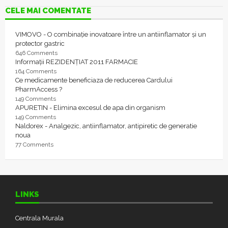
CELE MAI COMENTATE
VIMOVO - O combinație inovatoare între un antiinflamator și un
protector gastric
646 Comments
Informații REZIDENȚIAT 2011 FARMACIE
164 Comments
Ce medicamente beneficiaza de reducerea Cardului
PharmAccess ?
149 Comments
APURETIN - Elimina excesul de apa din organism
149 Comments
Naldorex - Analgezic, antiinflamator, antipiretic de generatie
noua
77 Comments
LINKS
Centrala Murala