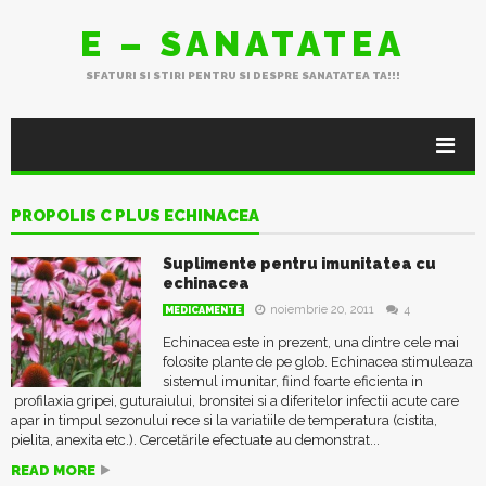
E – SANATATEA
SFATURI SI STIRI PENTRU SI DESPRE SANATATEA TA!!!
PROPOLIS C PLUS ECHINACEA
Suplimente pentru imunitatea cu
echinacea
noiembrie 20, 2011
4
MEDICAMENTE
Echinacea este in prezent, una dintre cele mai
folosite plante de pe glob. Echinacea stimuleaza
sistemul imunitar, fiind foarte eficienta in
profilaxia gripei, guturaiului, bronsitei si a diferitelor infectii acute care
apar in timpul sezonului rece si la variatiile de temperatura (cistita,
pielita, anexita etc.). Cercetările efectuate au demonstrat...
READ MORE