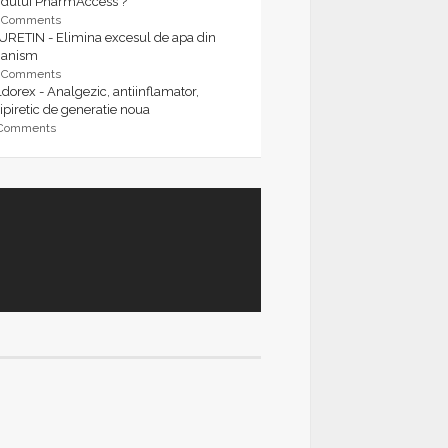
rdului PharmAccess ?
9 Comments
URETIN - Elimina excesul de apa din
ganism
9 Comments
dorex - Analgezic, antiinflamator,
ipiretic de generatie noua
 Comments