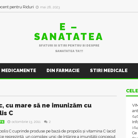
ecent pentru Riduri
mai 28, 2023
E –
SANATATEA
SFATURI SI STIRI PENTRU SI DESPRE
SANATATEA TA!!!
MEDICAMENTE
DIN FARMACIE
STIRI MEDICALE
CELE
c, cu mare să ne imunizăm cu
VIM
ant
lis C
64
In
octombrie 13, 2011
2
TE
16
lis C cuprinde produse pe bază de propolis și vitamina C (acid
Ce
 ce reprezintă un complex unic de întărire a imunității conceput