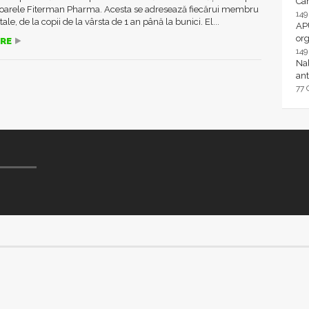
Ca
toarele Fiterman Pharma. Acesta se adresează fiecărui membru
14
 tale, de la copii de la vârsta de 1 an până la bunici. El...
AP
or
RE
14
Nal
ant
77