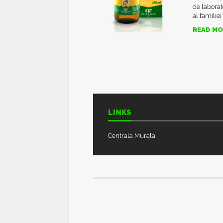
de labora
al familiei
READ MO
LINKS
Centrala Murala