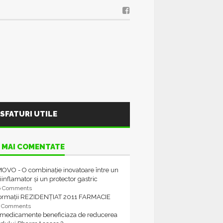
SFATURI UTILE
 MAI COMENTATE
OVO - O combinație inovatoare între un
iinflamator și un protector gastric
6 Comments
formații REZIDENȚIAT 2011 FARMACIE
4 Comments
 medicamente beneficiaza de reducerea