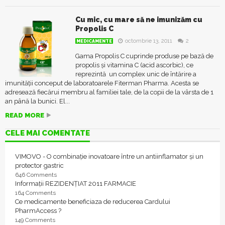
Cu mic, cu mare să ne imunizăm cu
Propolis C
octombrie 13, 2011
2
MEDICAMENTE
Gama Propolis C cuprinde produse pe bază de
propolis și vitamina C (acid ascorbic), ce
reprezintă un complex unic de întărire a
imunității conceput de laboratoarele Fiterman Pharma. Acesta se
adresează fiecărui membru al familiei tale, de la copii de la vârsta de 1
an până la bunici. El...
READ MORE
CELE MAI COMENTATE
VIMOVO - O combinație inovatoare între un antiinflamator și un
protector gastric
646 Comments
Informații REZIDENȚIAT 2011 FARMACIE
164 Comments
Ce medicamente beneficiaza de reducerea Cardului
PharmAccess ?
149 Comments