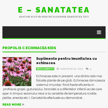
E – SANATATEA
SFATURI SI STIRI PENTRU SI DESPRE SANATATEA TA!!!
PROPOLIS C ECHINACEA KIDS
Suplimente pentru imunitatea cu
echinacea
noiembrie 20, 2011
4
MEDICAMENTE
Echinacea este in prezent, una dintre cele mai
folosite plante de pe glob. Echinacea stimuleaza
sistemul imunitar, fiind foarte eficienta in
profilaxia gripei, guturaiului, bronsitei si a diferitelor infectii acute care
apar in timpul sezonului rece si la variatiile de temperatura (cistita,
pielita, anexita etc.). Cercetările efectuate au demonstrat...
READ MORE