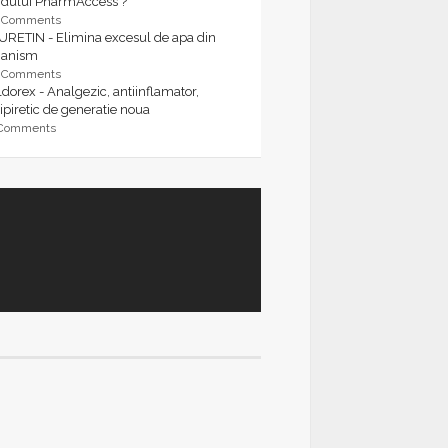
rdului PharmAccess ?
9 Comments
URETIN - Elimina excesul de apa din
ganism
9 Comments
dorex - Analgezic, antiinflamator,
ipiretic de generatie noua
 Comments