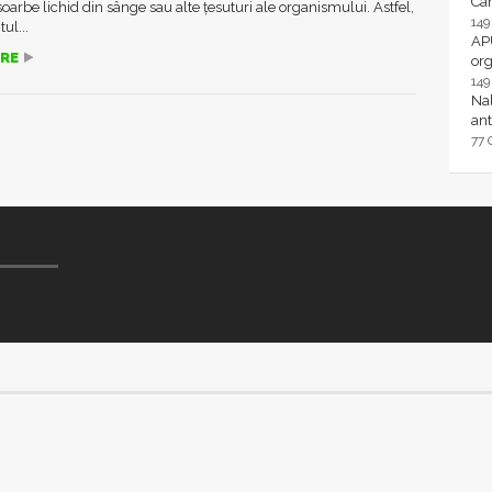
Ca
oarbe lichid din sânge sau alte țesuturi ale organismului. Astfel,
14
ul...
AP
RE
or
14
Nal
ant
77