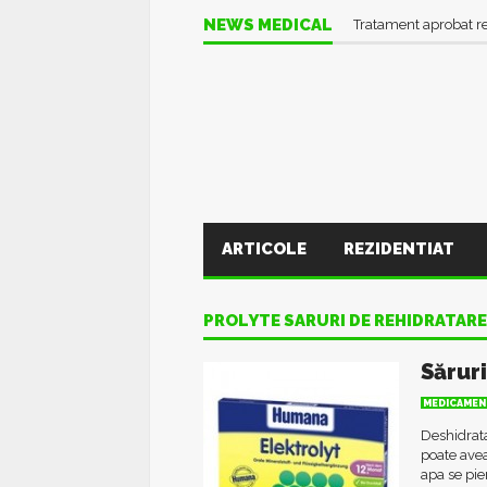
NEWS MEDICAL
Tratament aprobat r
ARTICOLE
REZIDENTIAT
PROLYTE SARURI DE REHIDRATAR
Sărur
MEDICAMEN
Deshidrata
poate avea
apa se pie