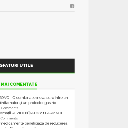
SFATURI UTILE
 MAI COMENTATE
OVO - O combinație inovatoare între un
iinflamator și un protector gastric
6 Comments
formații REZIDENȚIAT 2011 FARMACIE
4 Comments
 medicamente beneficiaza de reducerea