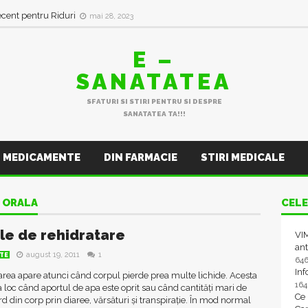
ecent pentru Riduri
mai 28, 2023
E –
SANATATEA
SFATURI SI STIRI PENTRU SI DESPRE
SANATATEA TA!!!
MEDICAMENTE
DIN FARMACIE
STIRI MEDICALE
E ORALA
CELE
ile de rehidratare
VIM
ant
august 19, 2011
1
TE
64
In
rea apare atunci când corpul pierde prea multe lichide. Acesta
16
 loc când aportul de apa este oprit sau când cantități mari de
Ce
rd din corp prin diaree, vărsături și transpirație. În mod normal