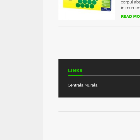
corpul abs
în moment
READ MO
LINKS
Centrala Murala