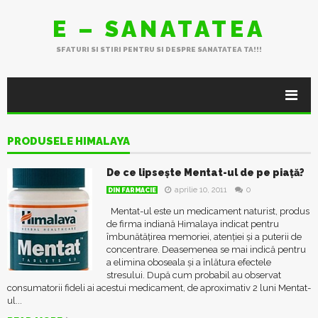
E – SANATATEA
SFATURI SI STIRI PENTRU SI DESPRE SANATATEA TA!!!
PRODUSELE HIMALAYA
De ce lipsește Mentat-ul de pe piață?
aprilie 10, 2011
0
DIN FARMACIE
Mentat-ul este un medicament naturist, produs
de firma indiană Himalaya indicat pentru
îmbunătățirea memoriei, atenției și a puterii de
concentrare. Deasemenea se mai indică pentru
a elimina oboseala și a înlătura efectele
stresului. După cum probabil au observat
consumatorii fideli ai acestui medicament, de aproximativ 2 luni Mentat-
ul...