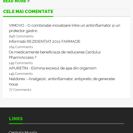
READ MORE
CELE MAI COMENTATE
VIMOVO - O combinație inovatoare între un antiinflamator și un
protector gastric
646 Comments
Informații REZIDENȚIAT 2011 FARMACIE
164 Comments
Ce medicamente beneficiaza de reducerea Cardului
PharmAccess ?
149 Comments
APURETIN - Elimina excesul de apa din organism
149 Comments
Naldorex - Analgezic, antiinflamator, antipiretic de generatie
noua
77 Comments
LINKS
Centrala Murala