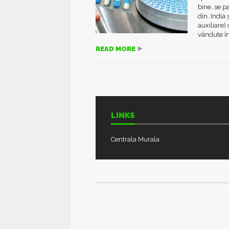
bine..se 
din..India
auxiliare
vândute în
READ MORE
LINKS
Centrala Murala