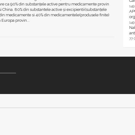
Ca
pare ca 90% din substanțele active pentru medicamente provin
14
 și China. 80% din substantele active și excipientii(substanțele
AP
) din medicamente si 40% din medicamentele(produsele finite)
or
 Europa provin...
14
Nal
ant
77