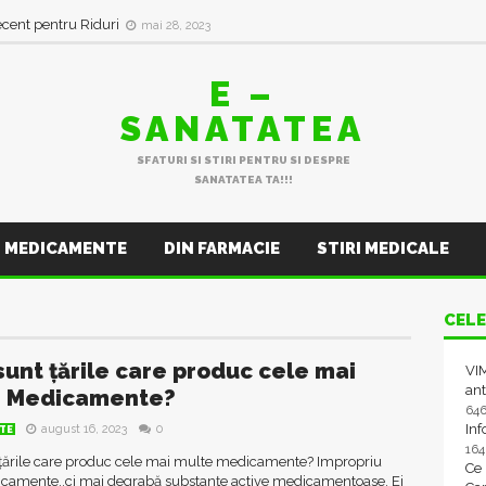
ecent pentru Riduri
mai 28, 2023
E –
SANATATEA
SFATURI SI STIRI PENTRU SI DESPRE
SANATATEA TA!!!
MEDICAMENTE
DIN FARMACIE
STIRI MEDICALE
CELE
sunt țările care produc cele mai
VIM
ant
e Medicamente?
64
In
august 16, 2023
0
TE
16
 țările care produc cele mai multe medicamente? Impropriu
Ce
camente..ci mai degrabă substanțe active medicamentoase. Ei