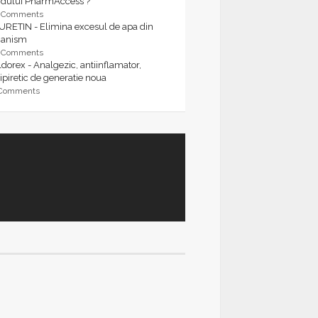
rdului PharmAccess ?
9 Comments
URETIN - Elimina excesul de apa din
ganism
9 Comments
dorex - Analgezic, antiinflamator,
ipiretic de generatie noua
 Comments