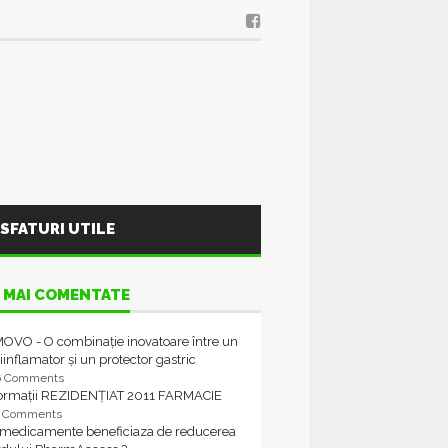
SFATURI UTILE
 MAI COMENTATE
OVO - O combinație inovatoare între un
iinflamator și un protector gastric
6 Comments
formații REZIDENȚIAT 2011 FARMACIE
4 Comments
 medicamente beneficiaza de reducerea