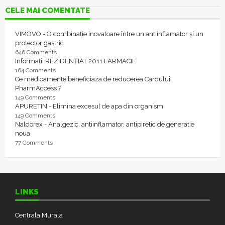
CELE MAI COMENTATE
VIMOVO - O combinație inovatoare între un antiinflamator și un
protector gastric
646 Comments
Informații REZIDENȚIAT 2011 FARMACIE
164 Comments
Ce medicamente beneficiaza de reducerea Cardului
PharmAccess ?
149 Comments
APURETIN - Elimina excesul de apa din organism
149 Comments
Naldorex - Analgezic, antiinflamator, antipiretic de generatie
noua
77 Comments
LINKS
Centrala Murala