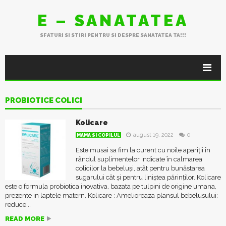
E – SANATATEA
SFATURI SI STIRI PENTRU SI DESPRE SANATATEA TA!!!
PROBIOTICE COLICI
Kolicare
august 19, 2022
0
MAMA SI COPILUL
Este musai sa fim la curent cu noile apariții în
rândul suplimentelor indicate în calmarea
colicilor la bebeluși, atât pentru bunăstarea
sugarului cât și pentru liniștea părinților. Kolicare
este o formula probiotica inovativa, bazata pe tulpini de origine umana,
prezente in laptele matern. Kolicare : Amelioreaza plansul bebelusului:
reduce...
READ MORE