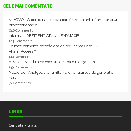
CELE MAI COMENTATE
VIMOVO - O combinație inovatoare între un antiinflamator și un
protector gastric
646 Comments
Informații REZIDENȚIAT 2011 FARMACIE
164 Comments
Ce medicamente beneficiaza de reducerea Cardului
PharmAccess ?
149 Comments
APURETIN - Elimina excesul de apa din organism
149 Comments
Naldorex - Analgezic, antiinflamator, antipiretic de generatie
noua
77 Comments
LINKS
Centrala Murala