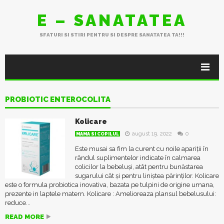
E – SANATATEA
SFATURI SI STIRI PENTRU SI DESPRE SANATATEA TA!!!
PROBIOTIC ENTEROCOLITA
Kolicare
august 19, 2022
0
MAMA SI COPILUL
Este musai sa fim la curent cu noile apariții în
rândul suplimentelor indicate în calmarea
colicilor la bebeluși, atât pentru bunăstarea
sugarului cât și pentru liniștea părinților. Kolicare
este o formula probiotica inovativa, bazata pe tulpini de origine umana,
prezente in laptele matern. Kolicare : Amelioreaza plansul bebelusului:
reduce...
READ MORE