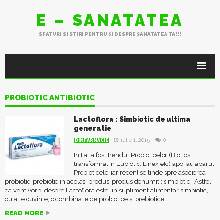
E – SANATATEA
SFATURI SI STIRI PENTRU SI DESPRE SANATATEA TA!!!
PROBIOTIC ANTIBIOTIC
Lactoflora : Simbiotic de ultima
generatie
iulie 1, 2015
0
DIN FARMACIE
Initial a fost trendul Probioticelor (Biotics
transformat in Eubiotic, Linex etc) apoi au aparut
Prebioticele, iar recent se tinde spre asocierea
probiotic-prebiotic in acelasi produs, produs denumit : simbiotic. Astfel
ca vom vorbi despre Lactoflora este un supliment alimentar simbiotic,
cu alte cuvinte, o combinatie de probiotice si prebiotice....
READ MORE