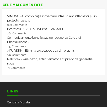
CELE MAI COMENTATE
VIMOVO - O combinație inovatoare între un antiinflamator și un
protector gastric
646 Comments
Informații REZIDENȚIAT 2011 FARMACIE
164 Comments
Ce medicamente beneficiaza de reducerea Cardului
PharmAccess ?
149 Comments
APURETIN - Elimina excesul de apa din organism
149 Comments
Naldorex - Analgezic, antiinflamator, antipiretic de generatie
noua
77 Comments
LINKS
Centrala Murala