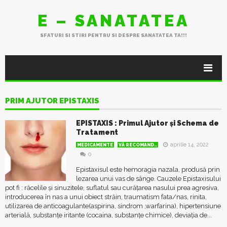
E – SANATATEA
SFATURI SI STIRI PENTRU SI DESPRE SANATATEA TA!!!
PRIM AJUTOR EPISTAXIS
EPISTAXIS : Primul Ajutor și Schema de
Tratament
aprilie 14, 2022
MEDICAMENTE
VĂ RECOMAND..
0
Epistaxisul este hemoragia nazala, produsă prin
lezarea unui vas de sânge. Cauzele Epistaxisului
pot fi : răcelile și sinuzitele, suflatul sau curățarea nasului prea agresiva,
introducerea în nas a unui obiect străin, traumatism fata/nas, rinita,
utilizarea de anticoagulante(aspirina, sindrom ,warfarina), hipertensiune
arterială, substanțe iritante (cocaina, substanțe chimice), deviația de...