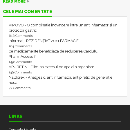
READ MORE
CELE MAI COMENTATE
VIMOVO - O combinație inovatoare între un antiinflamator și un
protector gastric
646 Comments
Informații REZIDENȚIAT 2011 FARMACIE
164 Comments
Ce medicamente beneficiaza de reducerea Cardului
PharmAccess ?
149 Comments
APURETIN - Elimina excesul de apa din organism
149 Comments
Naldorex - Analgezic, antiinflamator, antipiretic de generatie
noua
77 Comments
LINKS
Centrala Murala