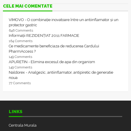
CELE MAI COMENTATE
VIMOVO - O combinație inovatoare între un antiinflamator și un
protector gastric
646 Comments
Informații REZIDENȚIAT 2011 FARMACIE
164 Comments
Ce medicamente beneficiaza de reducerea Cardului
PharmAccess ?
149 Comments
APURETIN - Elimina excesul de apa din organism
149 Comments
Naldorex - Analgezic, antiinflamator, antipiretic de generatie
noua
77 Comments
LINKS
Centrala Murala