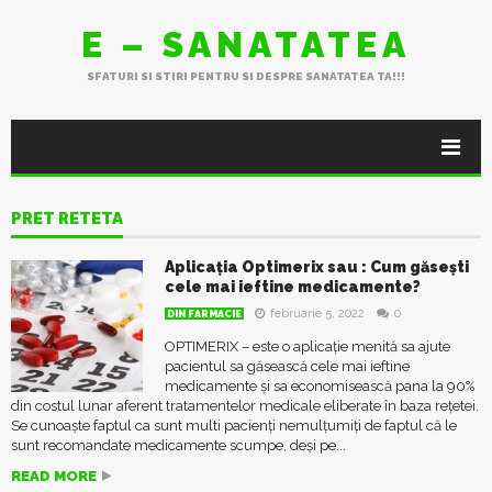
E – SANATATEA
SFATURI SI STIRI PENTRU SI DESPRE SANATATEA TA!!!
PRET RETETA
Aplicaţia Optimerix sau : Cum găseşti
cele mai ieftine medicamente?
februarie 5, 2022
0
DIN FARMACIE
OPTIMERIX – este o aplicație menită sa ajute
pacientul sa găsească cele mai ieftine
medicamente și sa economisească pana la 90%
din costul lunar aferent tratamentelor medicale eliberate în baza rețetei.
Se cunoaște faptul ca sunt multi pacienți nemulţumiţi de faptul că le
sunt recomandate medicamente scumpe, deşi pe...
READ MORE