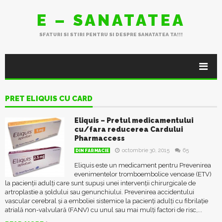
E – SANATATEA
SFATURI SI STIRI PENTRU SI DESPRE SANATATEA TA!!!
PRET ELIQUIS CU CARD
Eliquis – Pretul medicamentului
cu/fara reducerea Cardului
Pharmaccess
octombrie 30, 2015
65
DIN FARMACIE
Eliquis este un medicament pentru Prevenirea
evenimentelor tromboembolice venoase (ETV)
la pacienţii adulţi care sunt supuşi unei intervenţii chirurgicale de
artroplastie a şoldului sau genunchiului. Prevenirea accidentului
vascular cerebral şi a emboliei sistemice la pacienţi adulţi cu fibrilaţie
atrială non-valvulară (FANV) cu unul sau mai mulţi factori de risc,...