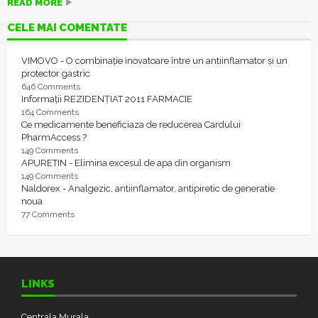
READ MORE
CELE MAI COMENTATE
VIMOVO - O combinație inovatoare între un antiinflamator și un
protector gastric
646 Comments
Informații REZIDENȚIAT 2011 FARMACIE
164 Comments
Ce medicamente beneficiaza de reducerea Cardului
PharmAccess ?
149 Comments
APURETIN - Elimina excesul de apa din organism
149 Comments
Naldorex - Analgezic, antiinflamator, antipiretic de generatie
noua
77 Comments
LINKS
Centrala Murala