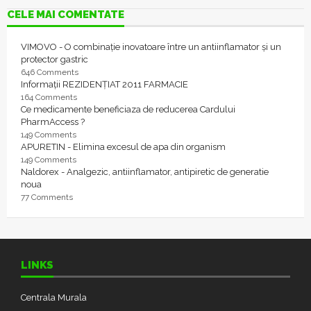
CELE MAI COMENTATE
VIMOVO - O combinație inovatoare între un antiinflamator și un
protector gastric
646 Comments
Informații REZIDENȚIAT 2011 FARMACIE
164 Comments
Ce medicamente beneficiaza de reducerea Cardului
PharmAccess ?
149 Comments
APURETIN - Elimina excesul de apa din organism
149 Comments
Naldorex - Analgezic, antiinflamator, antipiretic de generatie
noua
77 Comments
LINKS
Centrala Murala