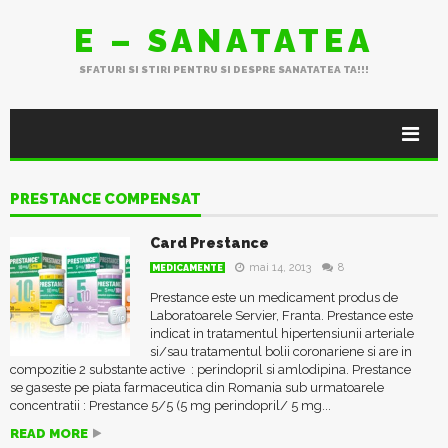
E – SANATATEA
SFATURI SI STIRI PENTRU SI DESPRE SANATATEA TA!!!
PRESTANCE COMPENSAT
Card Prestance
mai 14, 2013
8
MEDICAMENTE
Prestance este un medicament produs de
Laboratoarele Servier, Franta. Prestance este
indicat in tratamentul hipertensiunii arteriale
si/sau tratamentul bolii coronariene si are in
compozitie 2 substante active : perindopril si amlodipina. Prestance
se gaseste pe piata farmaceutica din Romania sub urmatoarele
concentratii : Prestance 5/5 (5 mg perindopril/ 5 mg...
READ MORE