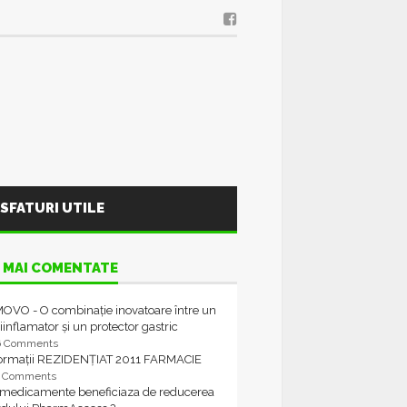
SFATURI UTILE
 MAI COMENTATE
OVO - O combinație inovatoare între un
iinflamator și un protector gastric
6 Comments
formații REZIDENȚIAT 2011 FARMACIE
4 Comments
 medicamente beneficiaza de reducerea