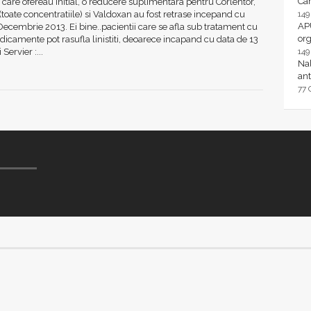
Ca
care ofereau initial, o reducere suplimentara pentru Corlentor,
toate concentratiile) si Valdoxan au fost retrase incepand cu
14
AP
Decembrie 2013. Ei bine..pacientii care se afla sub tratament cu
or
icamente pot rasufla linistiti, deoarece incapand cu data de 13
rvier :...
14
Nal
ant
77