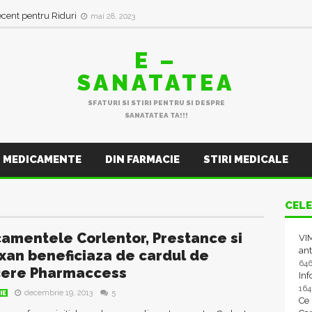
ecent pentru Riduri
mai 28, 2023
E –
SANATATEA
SFATURI SI STIRI PENTRU SI DESPRE
SANATATEA TA!!!
MEDICAMENTE
DIN FARMACIE
STIRI MEDICALE
CELE
amentele Corlentor, Prestance si
VIM
ant
xan beneficiaza de cardul de
64
ere Pharmaccess
In
16
decembrie 19, 2013
5
IE
Ce