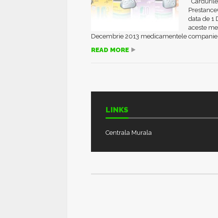
Cardurile 
Prestance(
data de 1 
aceste med
Decembrie 2013 medicamentele companiei Se
READ MORE
LINKS
Centrala Murala