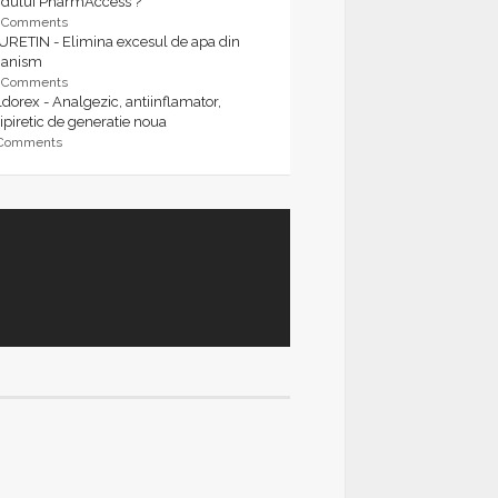
rdului PharmAccess ?
9 Comments
URETIN - Elimina excesul de apa din
ganism
9 Comments
dorex - Analgezic, antiinflamator,
ipiretic de generatie noua
 Comments