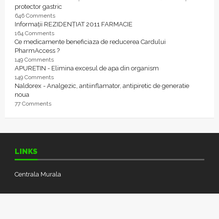
protector gastric
646 Comments
Informații REZIDENȚIAT 2011 FARMACIE
164 Comments
Ce medicamente beneficiaza de reducerea Cardului
PharmAccess ?
149 Comments
APURETIN - Elimina excesul de apa din organism
149 Comments
Naldorex - Analgezic, antiinflamator, antipiretic de generatie
noua
77 Comments
LINKS
Centrala Murala