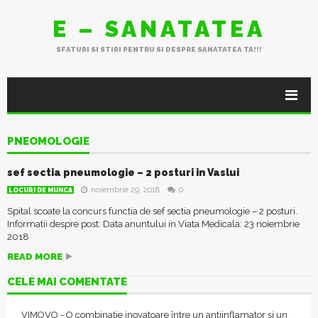
E – SANATATEA
SFATURI SI STIRI PENTRU SI DESPRE SANATATEA TA!!!
PNEOMOLOGIE
sef sectia pneumologie – 2 posturi in Vaslui
noiembrie 29, 2018
0
LOCURI DE MUNCA
Spital scoate la concurs functia de sef sectia pneumologie – 2 posturi.
Informatii despre post: Data anuntului in Viata Medicala: 23 noiembrie
2018
READ MORE
CELE MAI COMENTATE
VIMOVO - O combinație inovatoare între un antiinflamator și un