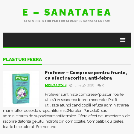
E – SANATATEA
SFATURI SI STIRI PENTRU SI DESPRE SANATATEA TA!!!
PLASTURI FEBRA
Profever – Comprese pentru frunte,
cu efect racoritor, anti-febra
iunie 30, 2018
0
DIN FARMACIE
Profever sunt niste comprese/plasturi foarte
utile/i in scaderea febrei moderate. Pot fi
utilizate atunci cand copiii refuza administrarea
mai multor doze de sirop antitermic(Nurofen,Panadol), sau
administrarea de supozitoare antitermice. Ofera efect de umectare si de
racorire datorita gelului hidrofil din compozitie. Compatibil cu pielea,
foarte bine tolerat. Se mentine...