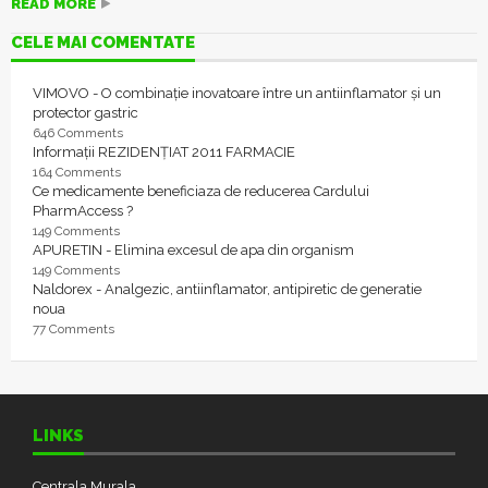
READ MORE
CELE MAI COMENTATE
VIMOVO - O combinație inovatoare între un antiinflamator și un
protector gastric
646 Comments
Informații REZIDENȚIAT 2011 FARMACIE
164 Comments
Ce medicamente beneficiaza de reducerea Cardului
PharmAccess ?
149 Comments
APURETIN - Elimina excesul de apa din organism
149 Comments
Naldorex - Analgezic, antiinflamator, antipiretic de generatie
noua
77 Comments
LINKS
Centrala Murala