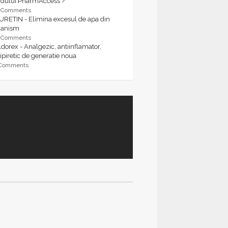
rdului PharmAccess ?
9 Comments
URETIN - Elimina excesul de apa din
ganism
9 Comments
dorex - Analgezic, antiinflamator,
ipiretic de generatie noua
 Comments