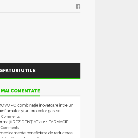
SFATURI UTILE
 MAI COMENTATE
OVO - O combinație inovatoare între un
iinflamator și un protector gastric
6 Comments
formații REZIDENȚIAT 2011 FARMACIE
4 Comments
 medicamente beneficiaza de reducerea