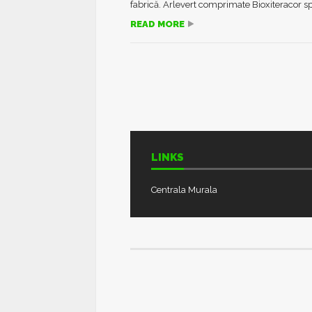
fabrică. Arlevert comprimate Bioxiteracor spr
READ MORE
LINKS
Centrala Murala