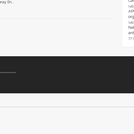
Ca
ay (în...
14
AP
or
14
Nal
ant
77