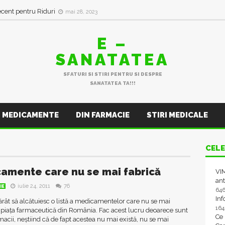
ecent pentru Riduri
mai 28, 2023
E –
SANATATEA
SFATURI SI STIRI PENTRU SI DESPRE
SANATATEA TA!!!
MEDICAMENTE
DIN FARMACIE
STIRI MEDICALE
CELE
amente care nu se mai fabrică
VIM
ant
iulie 24, 2011
76
IE
64
In
ât să alcătuiesc o listă a medicamentelor care nu se mai
16
 piața farmaceutică din România. Fac acest lucru deoarece sunt
Ce
rmacii, neștiind că de fapt acestea nu mai există, nu se mai