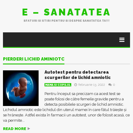
E – SANATATEA
SFATURI SI STIRI PENTRU SI DESPRE SANATATEA TA!!!
PIERDERI LICHID AMINIOTC
Autotest pentru detectarea
scurgerilor de lichid amniotic
februarie 13, 2022
0
MAMA SI COPILUL
Pentru început sa precizam ca acest test se
poate folosi de către femeile gravide pentru a
detecta posibilele scurgeri de lichid amniotic.
Lichidul amniotic este lichidul din uterul mamei în care fătul trăiește și
se hrănește. Astfel exista în farmacii un autotest, unor de folosit acasă, ce
va permite...
READ MORE