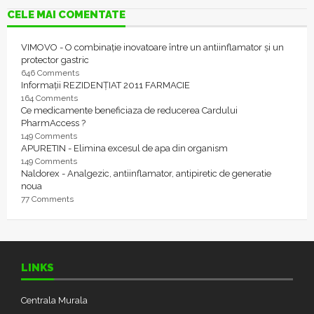
CELE MAI COMENTATE
VIMOVO - O combinație inovatoare între un antiinflamator și un
protector gastric
646 Comments
Informații REZIDENȚIAT 2011 FARMACIE
164 Comments
Ce medicamente beneficiaza de reducerea Cardului
PharmAccess ?
149 Comments
APURETIN - Elimina excesul de apa din organism
149 Comments
Naldorex - Analgezic, antiinflamator, antipiretic de generatie
noua
77 Comments
LINKS
Centrala Murala