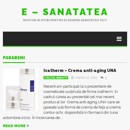
E – SANATATEA
SFATURI SI STIRI PENTRU SI DESPRE SANATATEA TA!!!
PARABENI
Ivatherm – Crema anti-aging UNA
martie 12, 2011
5
COLŢUL BEAUTY
Recent am participat la o prezentare de
cosmeticale susținută de firma Ivatherm, în
cadrul căreia au prezentat cel mai recent
produs al lor Crema anti-aging UNA care se
găsește sub formă de cremă de față și cremă
contur ochi, disponibilă în farmacii din luna
octombrie 2010. În încercarea de...
READ MORE