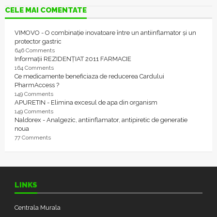
CELE MAI COMENTATE
VIMOVO - O combinație inovatoare între un antiinflamator și un
protector gastric
646 Comments
Informații REZIDENȚIAT 2011 FARMACIE
164 Comments
Ce medicamente beneficiaza de reducerea Cardului
PharmAccess ?
149 Comments
APURETIN - Elimina excesul de apa din organism
149 Comments
Naldorex - Analgezic, antiinflamator, antipiretic de generatie
noua
77 Comments
LINKS
Centrala Murala