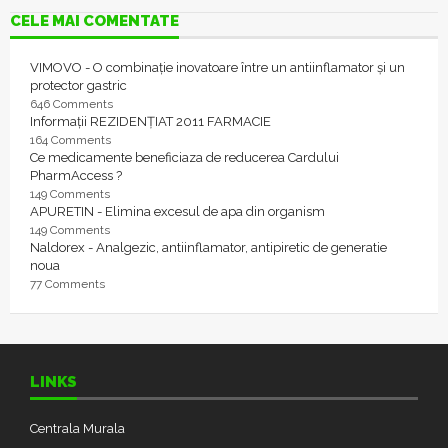
CELE MAI COMENTATE
VIMOVO - O combinație inovatoare între un antiinflamator și un
protector gastric
646 Comments
Informații REZIDENȚIAT 2011 FARMACIE
164 Comments
Ce medicamente beneficiaza de reducerea Cardului
PharmAccess ?
149 Comments
APURETIN - Elimina excesul de apa din organism
149 Comments
Naldorex - Analgezic, antiinflamator, antipiretic de generatie
noua
77 Comments
LINKS
Centrala Murala