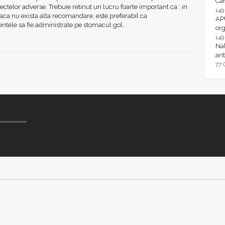
Ca
fectelor adverse. Trebuie retinut un lucru foarte important ca : in
14
aca nu exista alta recomandare, este preferabil ca
AP
ele sa fie administrate pe stomacul gol...
or
14
Nal
ant
77