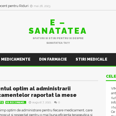
ecent pentru Riduri
mai 28, 2023
E –
SANATATEA
SFATURI SI STIRI PENTRU SI DESPRE
SANATATEA TA!!!
MEDICAMENTE
DIN FARMACIE
STIRI MEDICALE
CELE
tul optim al administrarii
VIM
ant
amentelor raportat la mese
64
In
august 7, 2021
0
TE
VĂ RECOMAND..
16
 timp optim de administrare pentru fiecare medicament, care
Ce
noscut si respectat pentru o mai buna eficienta terapeutica si