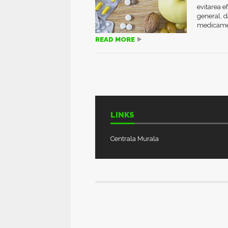
evitarea e
general, d
medicament
READ MORE
LINKS
Centrala Murala