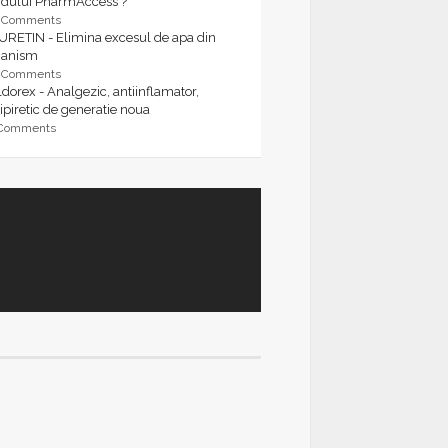
rdului PharmAccess ?
9 Comments
URETIN - Elimina excesul de apa din
ganism
9 Comments
dorex - Analgezic, antiinflamator,
ipiretic de generatie noua
 Comments