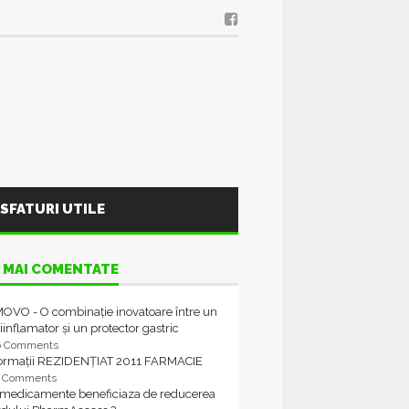
SFATURI UTILE
 MAI COMENTATE
OVO - O combinație inovatoare între un
iinflamator și un protector gastric
6 Comments
formații REZIDENȚIAT 2011 FARMACIE
4 Comments
 medicamente beneficiaza de reducerea