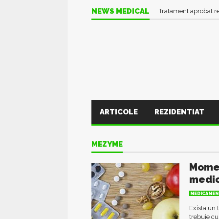
NEWS MEDICAL
Tratament aprobat r
ARTICOLE
REZIDENTIAT
MEZYME
Momen
medic
MEDICAMEN
Exista un
trebuie cu