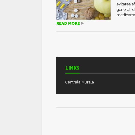
evitarea e
general, d
medicament
READ MORE
LINKS
Centrala Murala