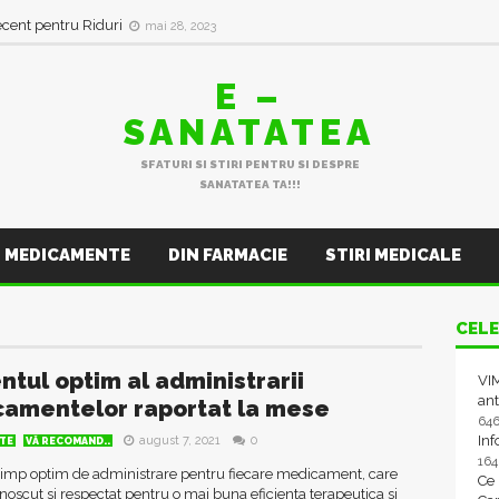
ecent pentru Riduri
mai 28, 2023
E –
SANATATEA
SFATURI SI STIRI PENTRU SI DESPRE
SANATATEA TA!!!
MEDICAMENTE
DIN FARMACIE
STIRI MEDICALE
CELE
tul optim al administrarii
VIM
ant
amentelor raportat la mese
64
In
august 7, 2021
0
TE
VĂ RECOMAND..
16
 timp optim de administrare pentru fiecare medicament, care
Ce
noscut si respectat pentru o mai buna eficienta terapeutica si