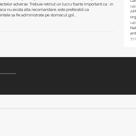
Ca
fectelor adverse. Trebuie retinut un lucru foarte important ca : in
14
aca nu exista alta recomandare, este preferabil ca
AP
ele sa fie administrate pe stomacul gol...
or
14
Nal
ant
77