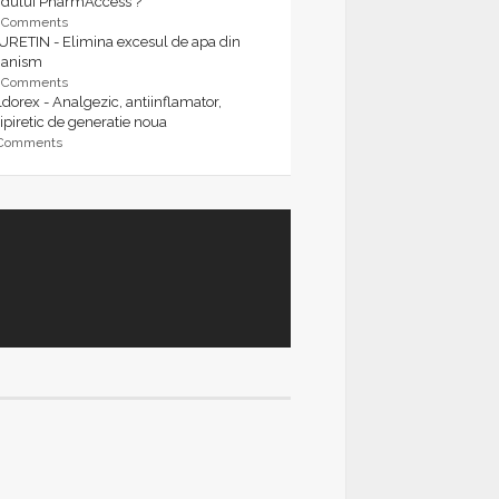
rdului PharmAccess ?
9 Comments
URETIN - Elimina excesul de apa din
ganism
9 Comments
dorex - Analgezic, antiinflamator,
ipiretic de generatie noua
 Comments