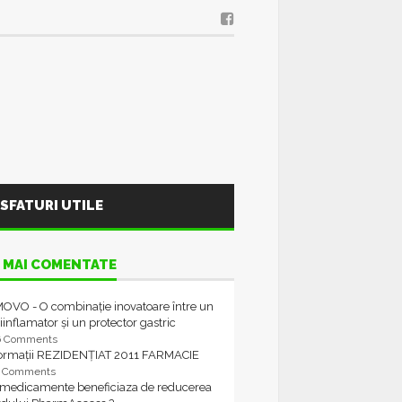
SFATURI UTILE
 MAI COMENTATE
OVO - O combinație inovatoare între un
iinflamator și un protector gastric
6 Comments
formații REZIDENȚIAT 2011 FARMACIE
4 Comments
 medicamente beneficiaza de reducerea